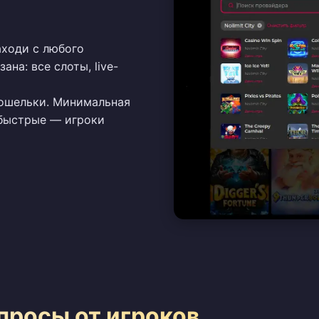
аходи с любого
на: все слоты, live-
кошельки. Минимальная
 быстрые — игроки
просы от игроков